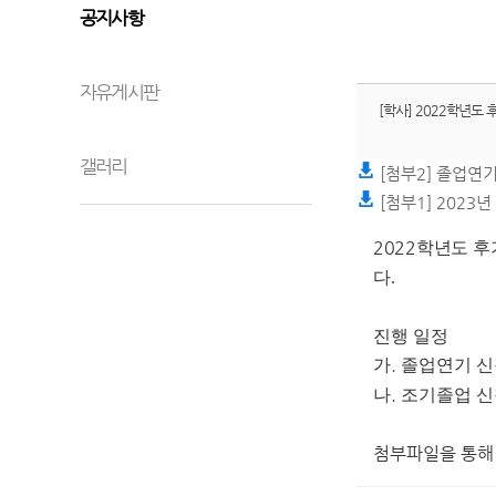
공지사항
자유게시판
[학사] 2022학년도 
갤러리
[첨부2] 졸업연
[첨부1] 2023
2
022
학년도 후
다.
진행 일정
.
가
졸업연기 
.
나
조기졸업 
첨부파일을 통해