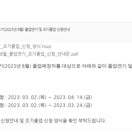
후기(2023년 8월) 졸업연기 및 조기졸업 신청안내
기_조기졸업_신청_양식.hwp
년 8월_졸업연기_조기졸업_신청_안내문.pdf
(2023
8
)
기
년
월
졸업예정자를 대상으로 아래와 같이 졸업연기
및
: 2023. 03. 02.(
)
2023. 04. 14.(
)
신청
목
～
금
: 2023. 03. 02.(
)
2023. 03. 24.(
)
신청
목
～
금
 신청안내 및 조기졸업 신청 양식을 확인 부탁드립니다.