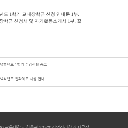
년도
1
학기 교내장학금 신청 안내문
1
부
.
장학금 신청서 및 자기활동소개서
1
부
.
끝
.
024학년도 1학기 수강신청 공고
024학년도 전과제도 시행 안내
20 광운대학교 한울관 225호 산업심리학과 사무실